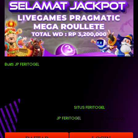
Bukti JP
FERITOGEL
JP DI LIVEGAMES PRAGMATIC MEGA ROELETTE
Jumlah Kemenangan : 3.200.000.
Nominal Tarik Dana : 3.200.000.
Jangan ragu lagi untuk bermain di
SITUS FERITOGEL
Berapapun kemenangan
JP FERITOGEL
pasti bayar lunas dan
Tuntas.