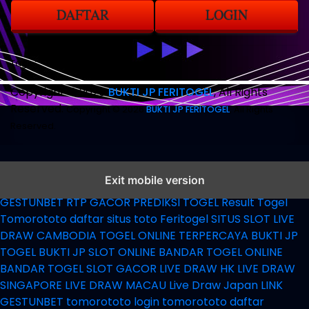
DAFTAR
LOGIN
Tags :
Copyright © 2026
BUKTI JP FERITOGEL
, All Rights
Reserved.
Copyright © 2026
BUKTI JP FERITOGEL
, All Rights
Reserved.
FERITOGEL
LOGIN FERITOGEL
LINK ALTERNATIF FERITOGEL
Exit mobile version
GESTUNBET
LIVE DRAW TOGEL
RTP SLOT GACOR
DAFTAR
GESTUNBET
RTP GACOR
PREDIKSI TOGEL
Result Togel
Tomorototo daftar
situs toto
Feritogel
SITUS SLOT
LIVE
DRAW CAMBODIA
TOGEL ONLINE TERPERCAYA
BUKTI JP
TOGEL
BUKTI JP SLOT ONLINE
BANDAR TOGEL ONLINE
BANDAR TOGEL
SLOT GACOR
LIVE DRAW HK
LIVE DRAW
SINGAPORE
LIVE DRAW MACAU
Live Draw Japan
LINK
GESTUNBET
tomorototo login
tomorototo daftar