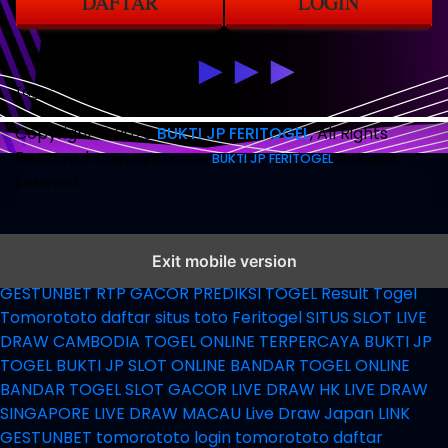
DAFTAR
LOGIN
Tags :
Copyright © 2026
BUKTI JP FERITOGEL
, All Rights
Reserved.
Copyright © 2026
BUKTI JP FERITOGEL
, All Rights
Reserved.
FERITOGEL
LOGIN FERITOGEL
LINK ALTERNATIF FERITOGEL
Exit mobile version
GESTUNBET
LIVE DRAW TOGEL
RTP SLOT GACOR
DAFTAR
GESTUNBET
RTP GACOR
PREDIKSI TOGEL
Result Togel
Tomorototo daftar
situs toto
Feritogel
SITUS SLOT
LIVE
DRAW CAMBODIA
TOGEL ONLINE TERPERCAYA
BUKTI JP
TOGEL
BUKTI JP SLOT ONLINE
BANDAR TOGEL ONLINE
BANDAR TOGEL
SLOT GACOR
LIVE DRAW HK
LIVE DRAW
SINGAPORE
LIVE DRAW MACAU
Live Draw Japan
LINK
GESTUNBET
tomorototo login
tomorototo daftar