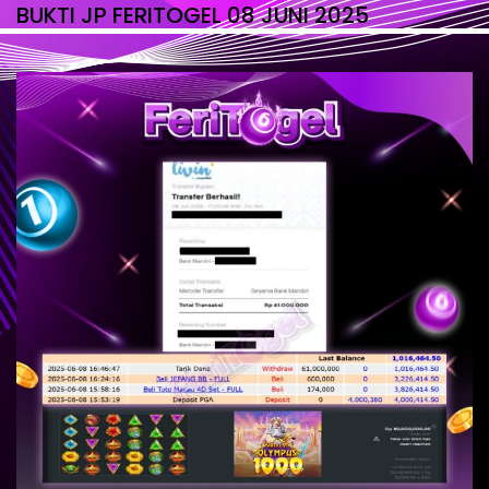
BUKTI JP FERITOGEL 08 JUNI 2025