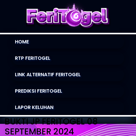
HOME
RTP FERITOGEL
LINK ALTERNATIF FERITOGEL
PREDIKSI FERITOGEL
LAPOR KELUHAN
BUKTI JP FERITOGEL 08
SEPTEMBER 2024