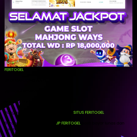
FERITOGEL
JP DI MAHJONG WAYS
Jumlah Kemenangan : 18.000.000.
Nominal Tarik Dana : 18.000.000.
Jangan ragu lagi untuk bermain di
SITUS FERITOGEL
Berapapun kemenangan
JP FERITOGEL
pasti bayar lunas dan
Tuntas.