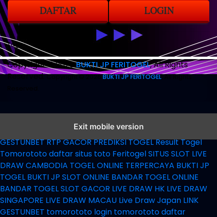
DAFTAR
LOGIN
Tags :
Copyright © 2026
BUKTI JP FERITOGEL
, All Rights
Reserved.
Copyright © 2026
BUKTI JP FERITOGEL
, All Rights
Reserved.
FERITOGEL
LOGIN FERITOGEL
LINK ALTERNATIF FERITOGEL
Exit mobile version
GESTUNBET
LIVE DRAW TOGEL
RTP SLOT GACOR
DAFTAR
GESTUNBET
RTP GACOR
PREDIKSI TOGEL
Result Togel
Tomorototo daftar
situs toto
Feritogel
SITUS SLOT
LIVE
DRAW CAMBODIA
TOGEL ONLINE TERPERCAYA
BUKTI JP
TOGEL
BUKTI JP SLOT ONLINE
BANDAR TOGEL ONLINE
BANDAR TOGEL
SLOT GACOR
LIVE DRAW HK
LIVE DRAW
SINGAPORE
LIVE DRAW MACAU
Live Draw Japan
LINK
GESTUNBET
tomorototo login
tomorototo daftar