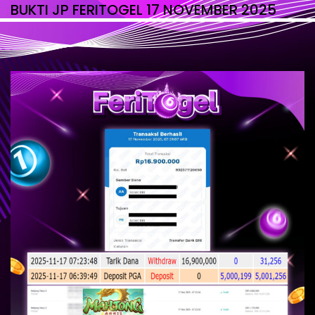
BUKTI JP FERITOGEL 17 NOVEMBER 2025