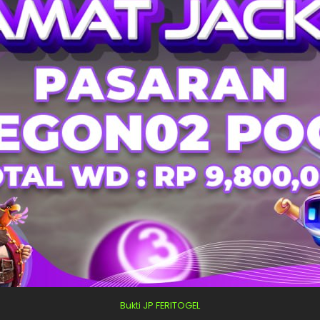
Bukti JP
FERITOGEL