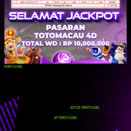
FERITOGEL
JP DI TOTOMACAU 4D
Jumlah Kemenangan : 10.000.000.
Nominal Tarik Dana : 10.000.000.
Jangan ragu lagi untuk bermain di
SITUS FERITOGEL
Berapapun kemenangan
JP FERITOGEL
pasti bayar lunas dan
Tuntas.