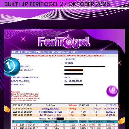
BUKTI JP FERITOGEL 27 OKTOBER 2025