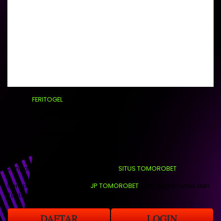
Bukti JP
FERITOGEL
JP DI
Jumlah Kemenangan : –
Nominal Tarik Dana : –
Jangan ragu lagi untuk bermain di
SITUS TOMOROBET
Berapapun kemenangan
JP TOMOROBET
pasti bayar lunas dan
Tuntas.
DAFTAR
LOGIN